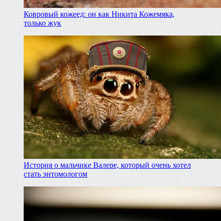
Ковровый кожеед: он как Никита Кожемяка,
только жук
История о мальчике Валере, который очень хотел
стать энтомологом