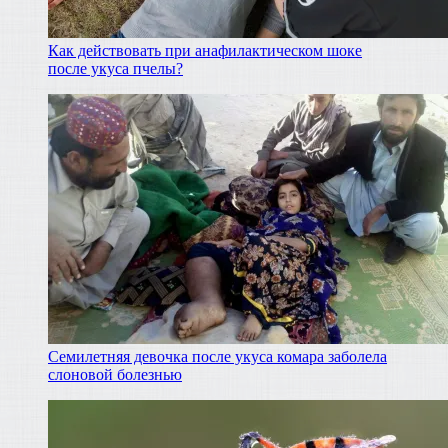
Как действовать при анафилактическом шоке
после укуса пчелы?
Семилетняя девочка после укуса комара заболела
слоновой болезнью