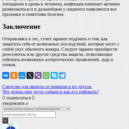
попадании в кровь к человеку, инфекция начинает активно
размножаться и в дальнейшем у пациента появляются все
признаки и симптомы болезни.
Заключение
Отправляясь в лес, стоит заранее подумать о том, как
защитить себя от возможных последствий, которые несет с
собой укус обычного комара. Следует заранее приобрести
репелленты или другие средства защиты, позволяющие
избежать возможных аллергических проявлений, зуда и
отеков.
Навигация
Предыдущая
комары
Средства для защиты от комаров и их укусов
насекомые
укус
запись:
Следующая
комара
Что делать при укусе собаки и как его избежать?
по
запись:
подписаться
записям
уведомлять о