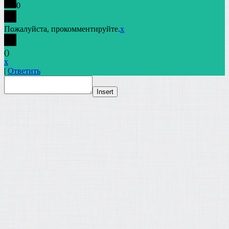
0
Пожалуйста, прокомментируйте.
x
(
)
x
|
Ответить
Insert