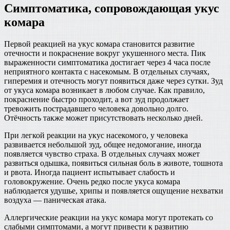
Симптоматика, сопровождающая укус
комара
Первой реакцией на укус комара становится развитие
отечности и покраснение вокруг укушенного места. Пик
выраженности симптоматика достигает через 4 часа после
неприятного контакта с насекомым. В отдельных случаях,
гиперемия и отечность могут появиться даже через сутки. Зуд
от укуса комара возникает в любом случае. Как правило,
покраснение быстро проходит, а вот зуд продолжает
тревожить пострадавшего человека довольно долго.
Отёчность также может присутствовать несколько дней.
При легкой реакции на укус насекомого, у человека
развивается небольшой зуд, общее недомогание, иногда
появляется чувство страха. В отдельных случаях может
развиться одышка, появиться сильная боль в животе, тошнота
и рвота. Иногда пациент испытывает слабость и
головокружение. Очень редко после укуса комара
наблюдается удушье, хрипы и появляется ощущение нехватки
воздуха — паническая атака.
Аллергические реакции на укус комара могут протекать со
слабыми симптомами, а могут привести к развитию